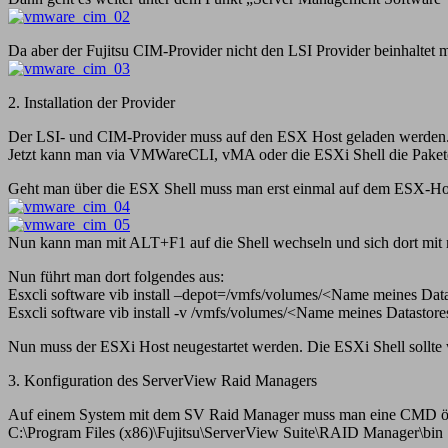
Da aber der Fujitsu CIM-Provider nicht den LSI Provider beinhaltet
2. Installation der Provider
Der LSI- und CIM-Provider muss auf den ESX Host geladen werden. Z
Jetzt kann man via VMWareCLI, vMA oder die ESXi Shell die Pakete 
Geht man über die ESX Shell muss man erst einmal auf dem ESX-Host
Nun kann man mit ALT+F1 auf die Shell wechseln und sich dort mit
Nun führt man dort folgendes aus:
Esxcli software vib install –depot=/vmfs/volumes/<Name meines Da
Esxcli software vib install -v /vmfs/volumes/<Name meines Datastore
Nun muss der ESXi Host neugestartet werden. Die ESXi Shell sollte 
3. Konfiguration des ServerView Raid Managers
Auf einem System mit dem SV Raid Manager muss man eine CMD öffn
C:\Program Files (x86)\Fujitsu\ServerView Suite\RAID Manager\bin