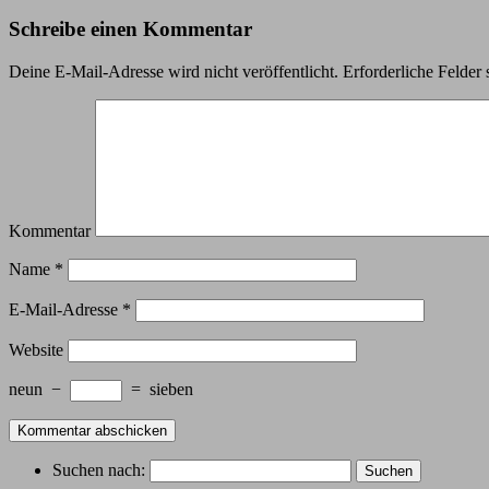
Schreibe einen Kommentar
Deine E-Mail-Adresse wird nicht veröffentlicht.
Erforderliche Felder 
Kommentar
Name
*
E-Mail-Adresse
*
Website
neun
−
=
sieben
Suchen nach: