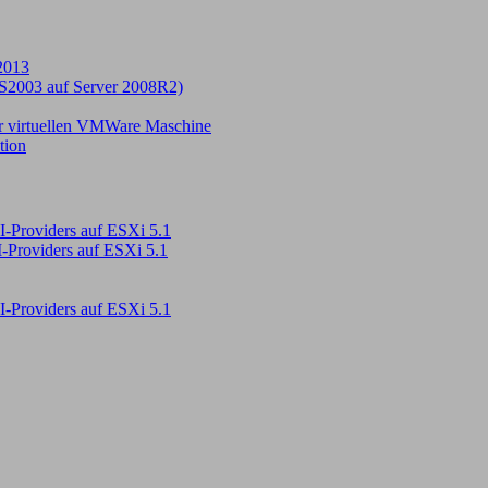
2013
S2003 auf Server 2008R2)
iner virtuellen VMWare Maschine
tion
SI-Providers auf ESXi 5.1
I-Providers auf ESXi 5.1
SI-Providers auf ESXi 5.1