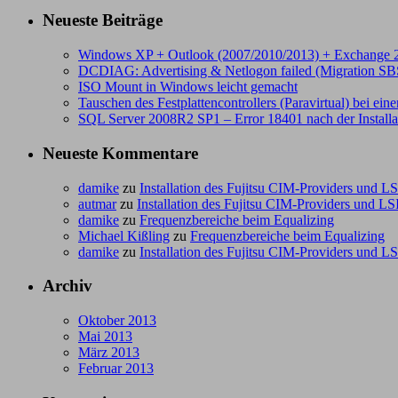
Neueste Beiträge
Windows XP + Outlook (2007/2010/2013) + Exchange 
DCDIAG: Advertising & Netlogon failed (Migration SB
ISO Mount in Windows leicht gemacht
Tauschen des Festplattencontrollers (Paravirtual) bei e
SQL Server 2008R2 SP1 – Error 18401 nach der Installa
Neueste Kommentare
damike
zu
Installation des Fujitsu CIM-Providers und L
autmar
zu
Installation des Fujitsu CIM-Providers und LS
damike
zu
Frequenzbereiche beim Equalizing
Michael Kißling
zu
Frequenzbereiche beim Equalizing
damike
zu
Installation des Fujitsu CIM-Providers und L
Archiv
Oktober 2013
Mai 2013
März 2013
Februar 2013