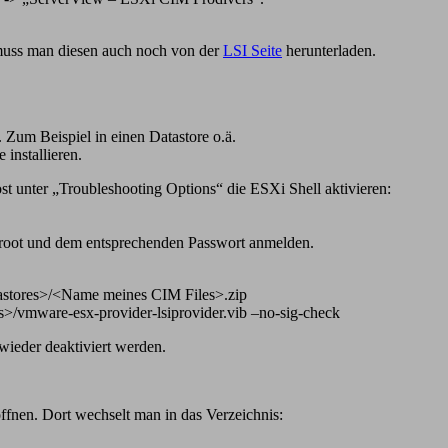
 muss man diesen auch noch von der
LSI Seite
herunterladen.
um Beispiel in einen Datastore o.ä.
installieren.
 unter „Troubleshooting Options“ die ESXi Shell aktivieren:
 root und dem entsprechenden Passwort anmelden.
tastores>/<Name meines CIM Files>.zip
s>/vmware-esx-provider-lsiprovider.vib –no-sig-check
wieder deaktiviert werden.
en. Dort wechselt man in das Verzeichnis: