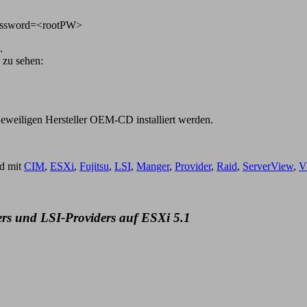
password=<rootPW>
.
 zu sehen:
jeweiligen Hersteller OEM-CD installiert werden.
d mit
CIM
,
ESXi
,
Fujitsu
,
LSI
,
Manger
,
Provider
,
Raid
,
ServerView
,
V
ers und LSI-Providers auf ESXi 5.1