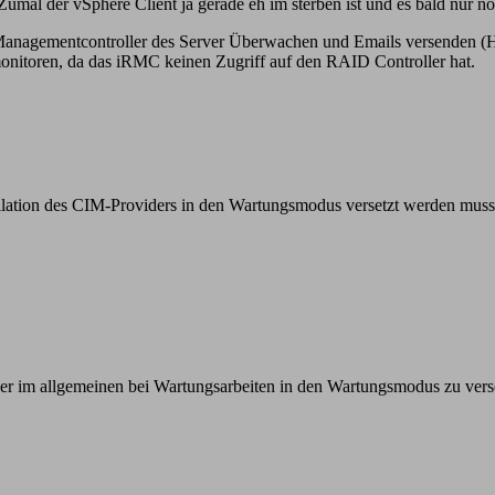
. Zumal der vSphere Client ja gerade eh im sterben ist und es bald nur
anagementcontroller des Server Überwachen und Emails versenden (HP
itoren, da das iRMC keinen Zugriff auf den RAID Controller hat.
allation des CIM-Providers in den Wartungsmodus versetzt werden mus
 aber im allgemeinen bei Wartungsarbeiten in den Wartungsmodus zu vers