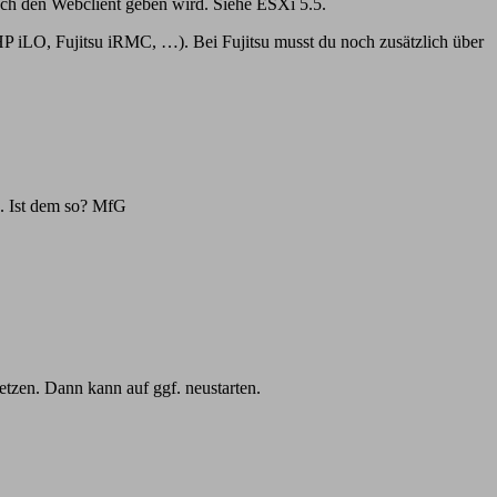
 noch den Webclient geben wird. Siehe ESXi 5.5.
 iLO, Fujitsu iRMC, …). Bei Fujitsu musst du noch zusätzlich über
s. Ist dem so? MfG
etzen. Dann kann auf ggf. neustarten.