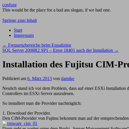
confuze
This would be the place for a bad ass slogan, if we had one.
Springe zum Inhalt
Start
Impressum
←
Frequenzbereiche beim Equalizing
SQL Server 2008R2 SP1 – Error 18401 nach der Installation
→
Installation des Fujitsu CIM-Pr
Publiziert am
6. März 2013
von
damike
Neulich stand ich vor dem Problem, dass auf einer ESXi Installation
Controllers im ESXi Server auszulesen.
So installiert man die Provider nachträglich:
1. Download der Provider.
Den CIM-Provider von Fujitsu bekommt man auf der entsprechende
Dann geht es weiter unter dem Punkt „Server Management Software