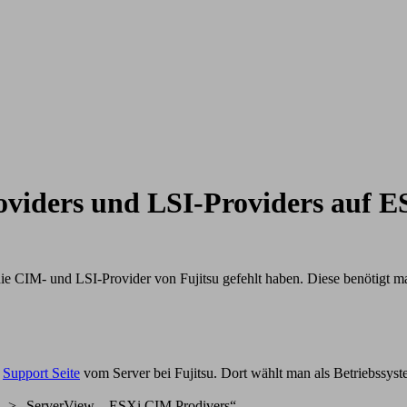
oviders und LSI-Providers auf E
 die CIM- und LSI-Provider von Fujitsu gefehlt haben. Diese benötigt
n
Support Seite
vom Server bei Fujitsu. Dort wählt man als Betriebss
“ -> „ServerView – ESXi CIM Prodivers“.