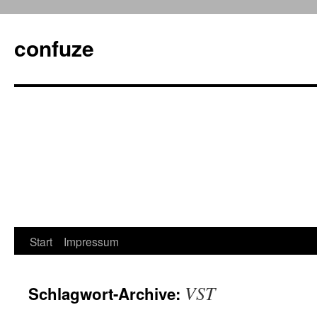
confuze
Start
Impressum
Springe
zum
VST
Schlagwort-Archive:
Inhalt